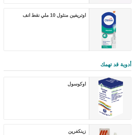
اوتريفين منثول 10 ملي نقط انف
أدوية قد تهمك
اوكوسول
زينكفرين