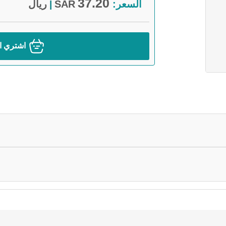
37.20
السعر:
SAR
ريال
|
اشتري ال