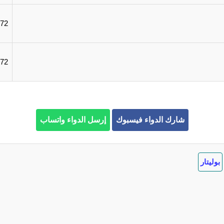
3.72 ر
3.72 د
شارك الدواء فيسبوك
إرسل الدواء واتساب
بوليتار