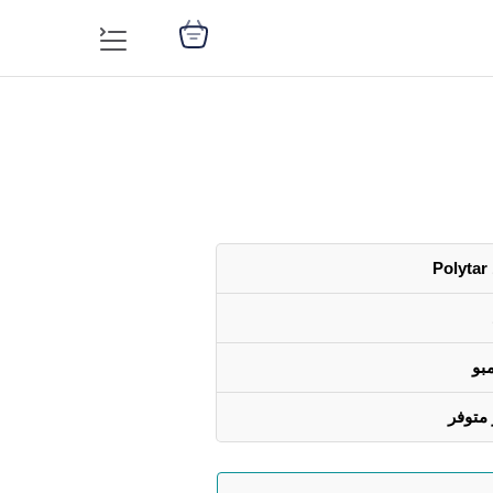
Polytar
بو
 متوفر