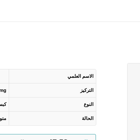
الاسم العلمي
التركيز
0mg
النوع
كبس
الحالة
متو