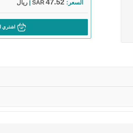
47.52
السعر:
SAR
ريال
|
اشتري ال