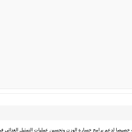
ة خصيصا لدعم برامج خسارة الوزن وتحسين عمليات التمثيل الغذائي ف