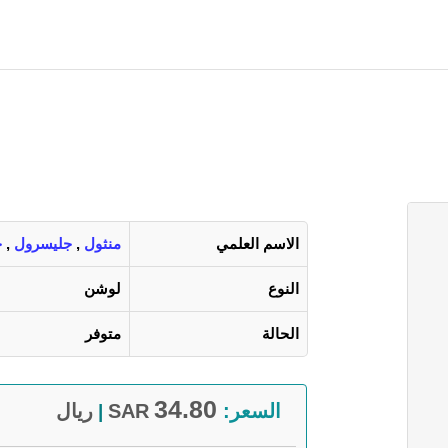
الاسم العلمي
منثول
,
جليسرول
,
ح
النوع
لوشن
الحالة
متوفر
34.80
السعر:
SAR
ريال
|