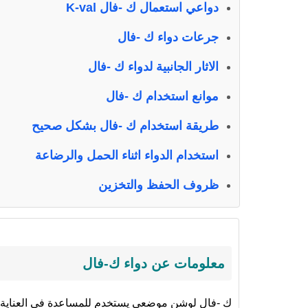
دواعي استعمال ك -فال K-val
جرعات دواء ك -فال
الاثار الجانبية لدواء ك -فال
موانع استخدام ك -فال
طريقة استخدام ك -فال بشكل صحيح
استخدام الدواء اثناء الحمل والرضاعة
ظروف الحفظ والتخزين
معلومات عن دواء ك-فال
ك -فال لوشن موضعي يستخدم للمساعدة في العناية ب