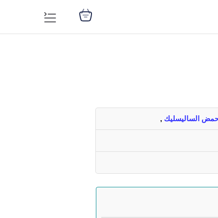
مض الساليسليك
,