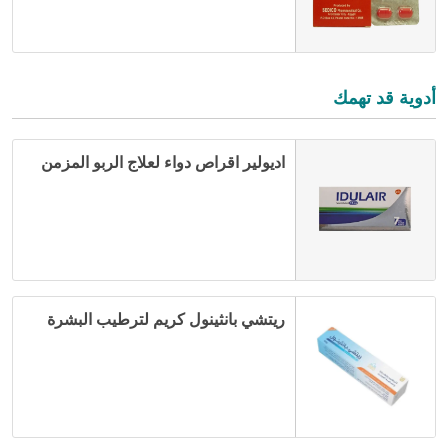
أدوية قد تهمك
اديولير اقراص دواء لعلاج الربو المزمن
ريتشي بانثينول كريم لترطيب البشرة