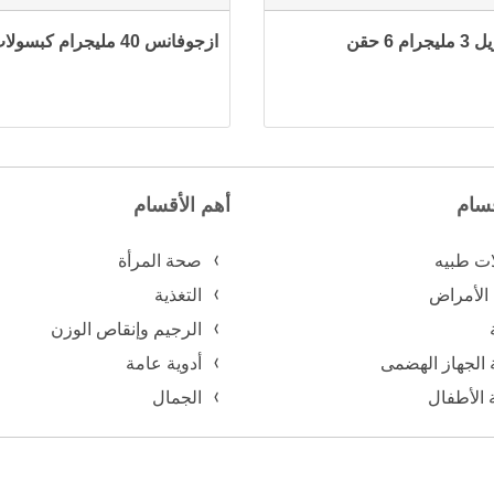
ام 6 حقن
ازجوفانس 40 مليجرام كبسولات
قسام
أهم الأقسام
ات طبيه
صحة المرأة
 الأمراض
التغذية
الرجيم وإنقاص الوزن
 الجهاز الهضمى
أدوية عامة
الأطفال
الجمال