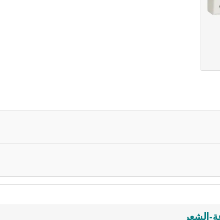
عة-الشعر