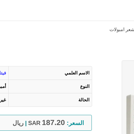
لشعر امبولات
الاسم العلمي
فيتا
النوع
أمب
الحالة
غير
187.20
السعر:
SAR
ريال
|