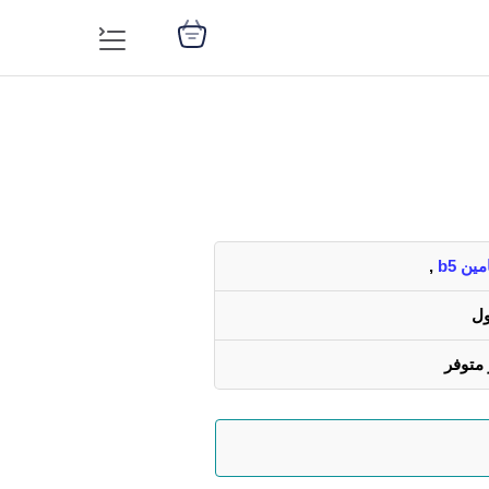
مين b5
,
ول
 متوفر